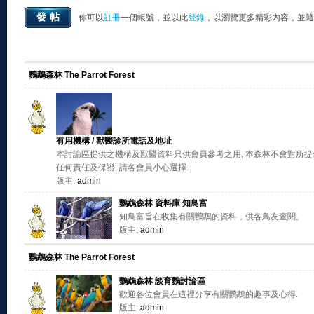
發帖
你可以
註冊
一個帳號，並以此
登錄
，以瀏覽更多精彩內容，並隨
鸚鵡森林 The Parrot Forest
有用機構 / 獸醫診所電話及地址
本討論區提供之機構及獸醫資料只供會員參考之用, 本森林不會對所提供
任何責任及保證, 請各會員小心選擇.
版主:
admin
鸚鵡森林 資料庫 知鳥富
知鳥富旨在收集有關鸚鵡的資料，供各鳥友查閱。
版主:
admin
鸚鵡森林 The Parrot Forest
鸚鵡森林 談育鸚討論區
歡迎各位會員在這裡分享有關鸚鵡的趣事及心得.
版主:
admin