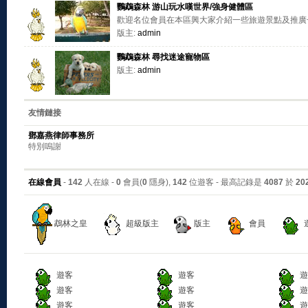
鸚鵡森林 游山玩水嘆世界/強身健體區
歡迎名位會員在本區興大家介紹一些旅遊景點及推廣
版主:
admin
鸚鵡森林 尋找迷途寵物區
版主:
admin
友情鏈接
鄧嘉燕律師事務所
特別嗚謝
在線會員
-
142
人在線 -
0
會員(
0
隱身),
142
位遊客 - 最高記錄是
4087
於
20
鵡林之皇
超級版主
版主
會員
遊客
遊客
遊
遊客
遊客
遊
遊客
遊客
遊