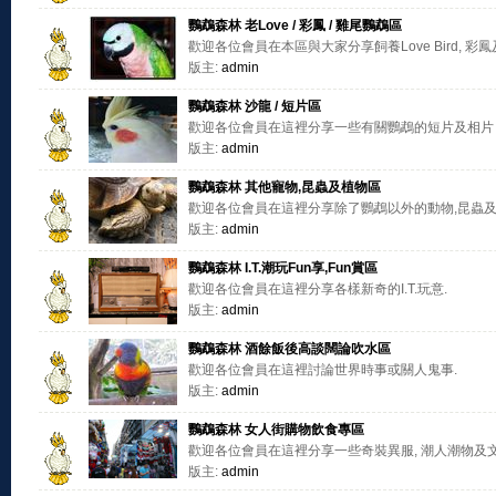
鸚鵡森林 老Love / 彩鳳 / 雞尾鸚鵡區
歡迎各位會員在本區與大家分享飼養Love Bird, 彩
版主:
admin
鸚鵡森林 沙龍 / 短片區
歡迎各位會員在這裡分享一些有關鸚鵡的短片及相片
版主:
admin
鸚鵡森林 其他寵物,昆蟲及植物區
歡迎各位會員在這裡分享除了鸚鵡以外的動物,昆蟲
版主:
admin
鸚鵡森林 I.T.潮玩Fun享,Fun賞區
歡迎各位會員在這裡分享各樣新奇的I.T.玩意.
版主:
admin
鸚鵡森林 酒餘飯後高談闊論吹水區
歡迎各位會員在這裡討論世界時事或關人鬼事.
版主:
admin
鸚鵡森林 女人街購物飲食專區
歡迎各位會員在這裡分享一些奇裝異服, 潮人潮物及文
版主:
admin