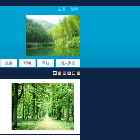
註冊
登錄
搜索
幫助
導航
個人家園
默
u
f
g
n
u
認
c
e
r
e
c