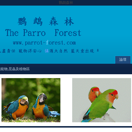
鸚鵡森林
論壇
他寵物,昆蟲及植物區