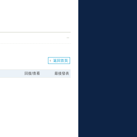
風
h
r
e
w
h
格
o
v
e
y
o
返回首頁
m
o
n
e
m
回復/查看
最後發表
e
r
w
a
e
a
r
_