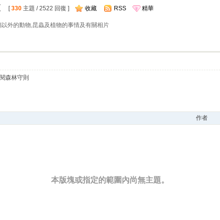
區
[
330
主題 / 2522 回復 ]
收藏
RSS
精華
鵡以外的動物,昆蟲及植物的事情及有關相片
參閱森林守則
作者
本版塊或指定的範圍內尚無主題。