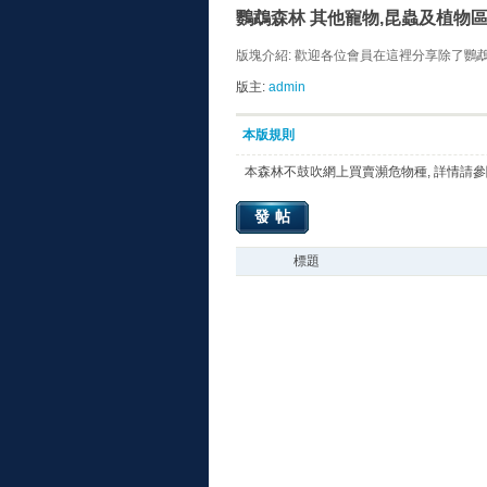
鸚鵡森林 其他寵物,昆蟲及植物
版塊介紹: 歡迎各位會員在這裡分享除了鸚
版主:
admin
本版規則
本森林不鼓吹網上買賣瀕危物種, 詳情請
發帖
標題