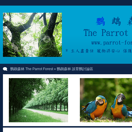
鸚鵡森林 The Parrot Forest
» 鸚鵡森林 談育鸚討論區