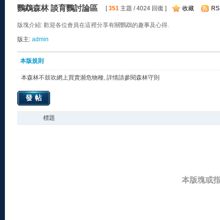
鸚鵡森林 談育鸚討論區
[
351
主題 / 4024 回復 ]
收藏
RS
版塊介紹: 歡迎各位會員在這裡分享有關鸚鵡的趣事及心得.
版主:
admin
本版規則
本森林不鼓吹網上買賣瀕危物種, 詳情請參閱森林守則
發帖
標題
本版塊或