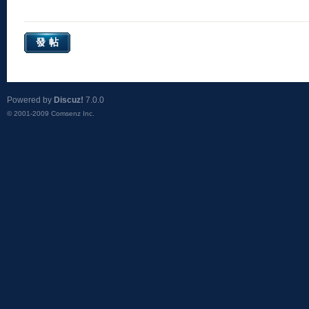
發帖
Powered by
Discuz!
7.0.0
© 2001-2009
Comsenz Inc.