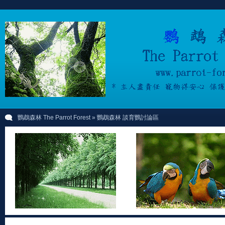
鸚鵡森林 The Parrot Forest
» 鸚鵡森林 談育鸚討論區