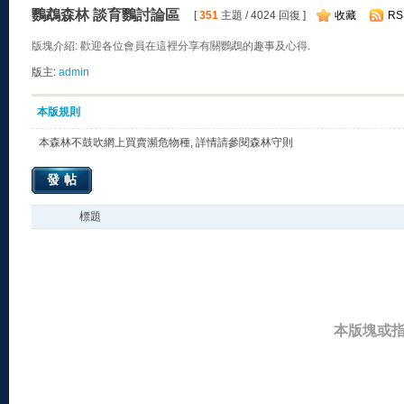
鸚鵡森林 談育鸚討論區
[
351
主題 / 4024 回復 ]
收藏
RS
版塊介紹: 歡迎各位會員在這裡分享有關鸚鵡的趣事及心得.
版主:
admin
本版規則
本森林不鼓吹網上買賣瀕危物種, 詳情請參閱森林守則
發帖
標題
本版塊或