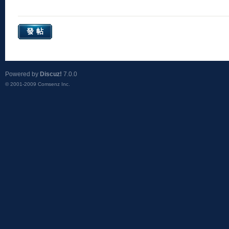
發帖
Powered by
Discuz!
7.0.0
© 2001-2009
Comsenz Inc.